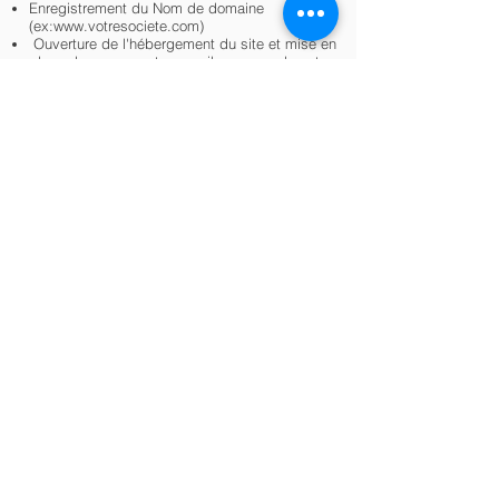
Enregistrement du Nom de domaine
(ex:
www.votresociete.com
)
Ouverture de l'hébergement du site et mise en
place de vos comptes emails au nom de votre
société (ex:
jean@votresociete.com
)
Découvrez ici comment Booster
votre visibilité grâce à nos
solutions de Marketing Digitale
Obtenir un Devis au
01 88 33 97 70
Demandez un devis à notre chef de projet
SAS IPVCOM - Prestataire de Maintenance
et de Services Informatiques
10, rue de Penthièvre - 75 008 Paris
TEL: 09 70 70 26 18