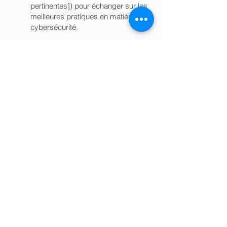
pertinentes]) pour échanger sur les
meilleures pratiques en matière de
cybersécurité.
Gestion des preuves et
outils utilisés
Gestion des Preuves et Techniques
Utilisées:
La gestion des incidents de cybersécurité
nécessite une documentation précise des
preuves afin de garantir la traçabilité et
l'intégrité des données. Nos méthodes
respectent les normes les plus strictes
pour une gestion optimale des incidents.
Outils et processus utilisés :
Transmission sécurisée des
informations :