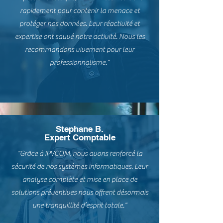
rapidement pour contenir la menace et
protéger nos données. Leur réactivité et
expertise ont sauvé notre activité. Nous les
recommandons vivement pour leur
professionnalisme."
Stephane B.
Expert Comptable
"Grâce à IPVCOM, nous avons renforcé la
sécurité de nos systèmes informatiques. Leur
analyse complète et mise en place de
solutions préventives nous offrent désormais
une tranquillité d’esprit totale."