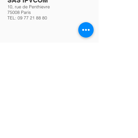
SAS IPVCOM
10, rue de Penthievre
75008 Paris
TEL:
09 77 21 88 80
IPVCOM Tarifs des Prestations
CGV OVH
CGV Sauvegarde en ligne
CGV IPVCOM