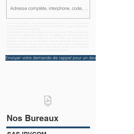
Ce formulaire lancera une demande d'intervention d'un de nos techniciens
et sera facturée selon sa nature sur la base les tarifs en vigueurs pratiqués par
la SAS IPVCOM disponibles
ici
.
Conformément à la loi informatique et libertés du 6 janvier 1978 modifiée et aux
dispositions du Règlement général sur la protection des donnée (RGPD) du
Parlement européen et du Conseil du 27 avril 2016, vous bénéficiez d’un
ensemble de droits sur vos données à caractère personnel ainsi que sur le
traitement de celles-ci. Vous pouvez exercer ces droits auprès du Responsable
de la Protection des données (DPO) d'IPVCOM par courrier postal ou email en
joignant à votre demande la copie d’un justificatif d’identité.
Envoyer votre demande de rappel pour un devis personnalisé
Nos Bureaux