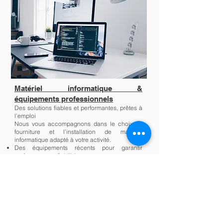
Matériel informatique &
équipements professionnels
Des solutions fiables et performantes, prêtes à
l’emploi
Nous vous accompagnons dans le choix, la
fourniture et l’installation de matériel
informatique adapté à votre activité.
Des équipements récents pour garantir
performance et fiabilité
Une installation professionnelle, assurant un
fonctionnement fluide et sans interruption
Des solutions sur mesure pour optimiser votre
productivité et assurer la continuité de vos
opérations
En savoir plus...