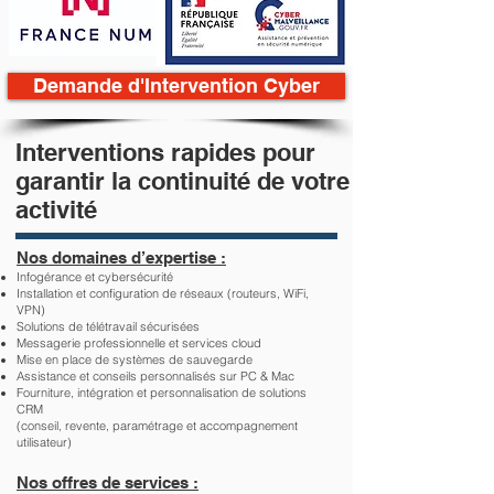
Demande d'Intervention Cyber
Interventions rapides pour
garantir la continuité de votre
activité
Nos domaines d’expertise :
Infogérance et cybersécurité
Installation et configuration de réseaux (routeurs, WiFi,
VPN)
Solutions de télétravail sécurisées
Messagerie professionnelle et services cloud
Mise en place de systèmes de sauvegarde
Assistance et conseils personnalisés sur PC & Mac
Fourniture, intégration et personnalisation de solutions
CRM
(conseil, revente, paramétrage et accompagnement
utilisateur)
Nos offres de services :